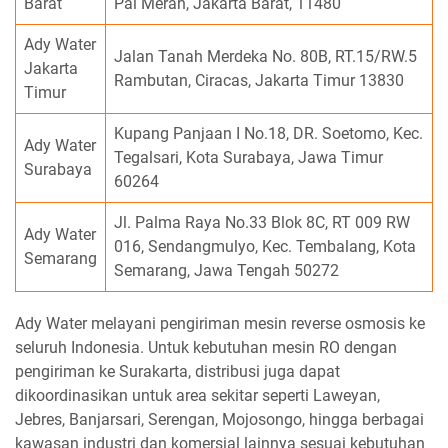
Barat
Pal Merah, Jakarta Barat, 11480
Ady Water
Jalan Tanah Merdeka No. 80B, RT.15/RW.5
Jakarta
Rambutan, Ciracas, Jakarta Timur 13830
Timur
Kupang Panjaan I No.18, DR. Soetomo, Kec.
Ady Water
Tegalsari, Kota Surabaya, Jawa Timur
Surabaya
60264
Jl. Palma Raya No.33 Blok 8C, RT 009 RW
Ady Water
016, Sendangmulyo, Kec. Tembalang, Kota
Semarang
Semarang, Jawa Tengah 50272
Ady Water melayani pengiriman mesin reverse osmosis ke
seluruh Indonesia. Untuk kebutuhan mesin RO dengan
pengiriman ke Surakarta, distribusi juga dapat
dikoordinasikan untuk area sekitar seperti Laweyan,
Jebres, Banjarsari, Serengan, Mojosongo, hingga berbagai
kawasan industri dan komersial lainnya sesuai kebutuhan