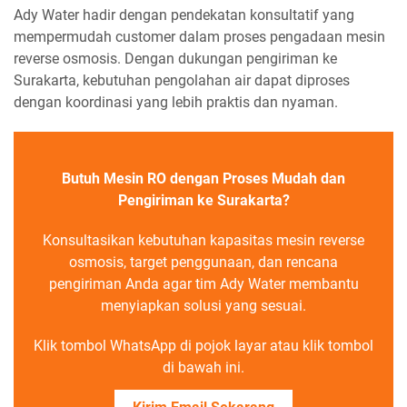
Ady Water hadir dengan pendekatan konsultatif yang
mempermudah customer dalam proses pengadaan mesin
reverse osmosis. Dengan dukungan pengiriman ke
Surakarta, kebutuhan pengolahan air dapat diproses
dengan koordinasi yang lebih praktis dan nyaman.
Butuh Mesin RO dengan Proses Mudah dan
Pengiriman ke Surakarta?
Konsultasikan kebutuhan kapasitas mesin reverse
osmosis, target penggunaan, dan rencana
pengiriman Anda agar tim Ady Water membantu
menyiapkan solusi yang sesuai.
Klik tombol WhatsApp di pojok layar atau klik tombol
di bawah ini.