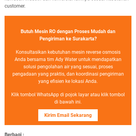
customer.
Butuh Mesin RO dengan Proses Mudah dan
Pengiriman ke Surakarta?
Konsultasikan kebutuhan mesin reverse osmosis
Anda bersama tim Ady Water untuk mendapatkan
solusi pengolahan air yang sesuai, proses
pengadaan yang praktis, dan koordinasi pengiriman
yang efisien ke lokasi Anda.
Klik tombol WhatsApp di pojok layar atau klik tombol
di bawah ini.
Kirim Email Sekarang
Berbagi :