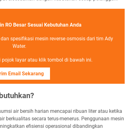
in RO Besar Sesuai Kebutuhan Anda
an spesifikasi mesin reverse osmosis dari tim Ady
Water.
pojok layar atau klik tombol di bawah ini.
rim Email Sekarang
ibutuhkan?
msi air bersih harian mencapai ribuan liter atau ketika
ir berkualitas secara terus-menerus. Penggunaan mesin
ingkatkan efisiensi operasional dibandingkan